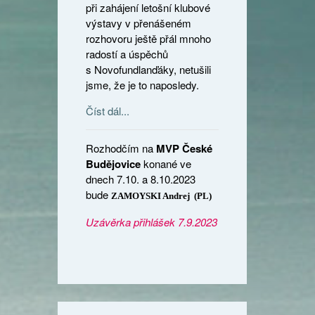
při zahájení letošní klubové
výstavy v přenášeném
rozhovoru ještě přál mnoho
radostí a úspěchů
s Novofundlanďáky, netušili
jsme, že je to naposledy.
Číst dál...
Rozhodčím na
MVP České
Budějovice
konané ve
dnech 7.10. a 8.10.2023
bude
ZAMOYSKI Andrej (PL)
Uzávěrka přihlášek 7.9.2023