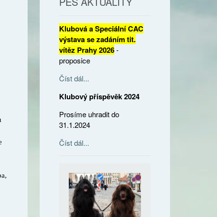
PES AKTUALITY
Klubová a Speciální CAC
výstava se zadáním tit.
vítěz Prahy 2026
-
proposice
Číst dál...
Klubový příspěvěk 2024
Prosíme uhradit do
u
31.1.2024
Číst dál...
e
ba,
o