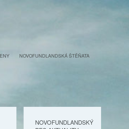
FENY
NOVOFUNDLANDSKÁ ŠTĚŇATA
NOVOFUNDLANDSKÝ