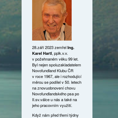
28.září 2023 zemřel
I
ng.
Karel Hartl
, pplk.v.v.
v požehnaném věku 99 let.
Byl nejen spoluzakladatelem
Novofundland Klubu ČR
v roce 1967, ale i rozhodující
měrou se podílel v 50. letech
na znovuobnovení chovu
Novofundlandského psa po
II.sv.válce u nás a také na
jeho pracovním využití.
Když nám před třemi týdny