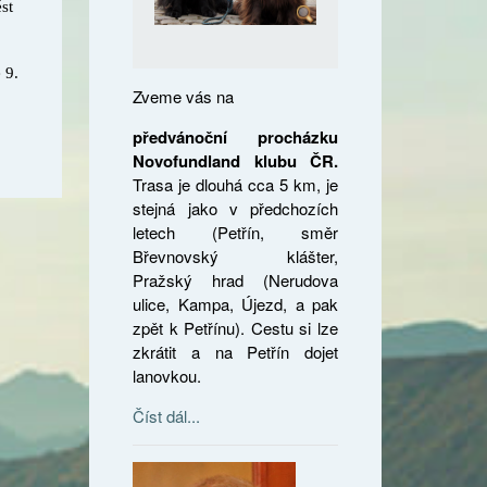
st
 9.
Zveme vás na
předvánoční procházku
Novofundland klubu ČR.
Trasa je dlouhá cca 5 km, je
stejná jako v předchozích
letech (Petřín, směr
Břevnovský klášter,
Pražský hrad (Nerudova
ulice, Kampa, Újezd, a pak
zpět k Petřínu). Cestu si lze
zkrátit a na Petřín dojet
lanovkou.
Číst dál...