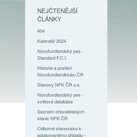
NEJČTENĚJŠÍ
ČLÁNKY
404
Kalendář 2024
Novofundlandský pes -
Standard F.C.I.
Historie a poslání
Novofundlandklubu ČR
Stanovy NFK ČR o.s.
Novofundlandský pes -
světová databáse
Seznam chovatelských
stanic NFK ČR
Odborné stanovisko k
popisovanému případu -