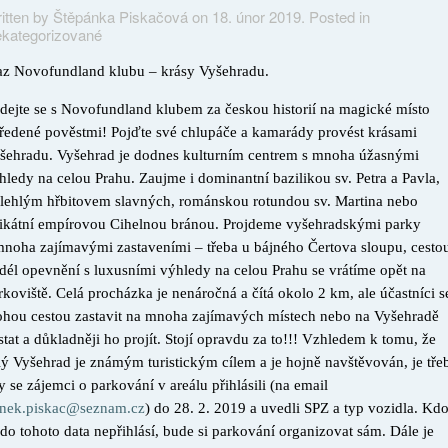
itten by Štěpánka Piskačová on
18. únor 2019
. Posted in
kategorizované
az Novofundland klubu – krásy Vyšehradu.
dejte se s Novofundland klubem za českou historií na magické místo
ředené pověstmi! Pojďte své chlupáče a kamarády provést krásami
šehradu. Vyšehrad je dodnes kulturním centrem s mnoha úžasnými
hledy na celou Prahu. Zaujme i dominantní bazilikou sv. Petra a Pavla,
ilehlým hřbitovem slavných, románskou rotundou sv. Martina nebo
ikátní empírovou Cihelnou bránou. Projdeme vyšehradskými parky
mnoha zajímavými zastaveními – třeba u bájného Čertova sloupu, cesto
dél opevnění s luxusními výhledy na celou Prahu se vrátíme opět na
rkoviště. Celá procházka je nenáročná a čítá okolo 2 km, ale účastníci s
hou cestou zastavit na mnoha zajímavých místech nebo na Vyšehradě
stat a důkladněji ho projít. Stojí opravdu za to!!! Vzhledem k tomu, že
lý Vyšehrad je známým turistickým cílem a je hojně navštěvován, je tře
y se zájemci o parkování v areálu přihlásili (na email
nek.piskac@seznam.cz
) do 28. 2. 2019 a uvedli SPZ a typ vozidla. Kd
 do tohoto data nepřihlásí, bude si parkování organizovat sám. Dále je