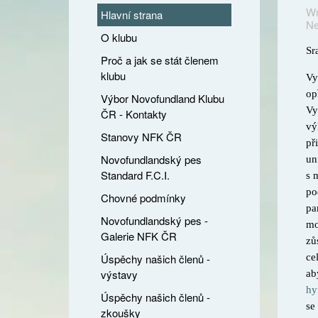
Wr
Hlavní strana
Ne
O klubu
Sr
Proč a jak se stát členem
klubu
Vy
op
Výbor Novofundland Klubu
Vy
ČR - Kontakty
vý
Stanovy NFK ČR
př
Novofundlandský pes
un
Standard F.C.I.
s 
po
Chovné podmínky
pa
Novofundlandský pes -
mo
Galerie NFK ČR
zů
Úspěchy našich členů -
ce
výstavy
ab
hy
Úspěchy našich členů -
se
zkoušky