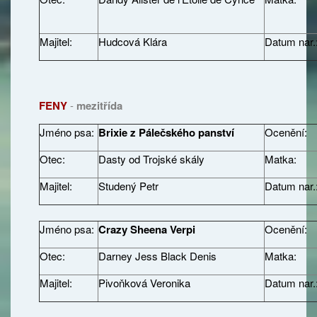
Majitel:
Hudcová Klára
Datum nar.
FENY
-
mezitřída
Jméno psa:
Brixie z Pálečského panství
Ocenění:
Otec:
Dasty od Trojské skály
Matka:
Majitel:
Studený Petr
Datum nar.
Jméno psa:
Crazy Sheena Verpi
Ocenění:
Otec:
Darney Jess Black Denis
Matka:
Majitel:
Pivoňková Veronika
Datum nar.