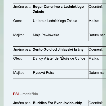
Jméno psa:
Edgar Cancrimo z Lednickiego
Ocenění:
Zakola
Otec:
Umbro z Lednickiego Zakola
Matka:
Majitel:
Maja Pawlowska
Datum nar.
Jméno psa:
Xento Gold od Jihlavské brány
Ocenění:
Otec:
Dandy Alister de l'Étoile de Cyrice
Matka:
Majitel:
Rysová Petra
Datum nar.
PSI
– mezitřída
Jméno psa:
Buddies For Ever Jovisbuddy
Ocenění: