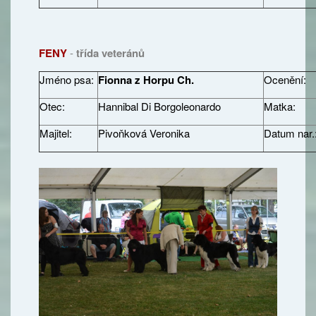
FENY
-
třída veteránů
Jméno psa:
Fionna z Horpu Ch.
Ocenění:
Otec:
Hannibal Di Borgoleonardo
Matka:
Majitel:
Pivoňková Veronika
Datum nar.