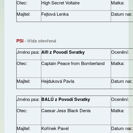
Otec:
High Secret Voltaire
Matka:
Majitel:
Fejtová Lenka
Datum nar.
PSI
- třída otevřená
Jméno psa:
Alfi z Povodí Svratky
Ocenění:
Otec:
Captain Peace from Bomberland
Matka:
Majitel:
Hejduková Pavla
Datum nar.
Jméno psa:
BALÚ z Povodí Svratky
Ocenění:
Otec:
Caesar Jess Black Denis
Matka:
Majitel:
Kořínek Pavel
Datum nar.