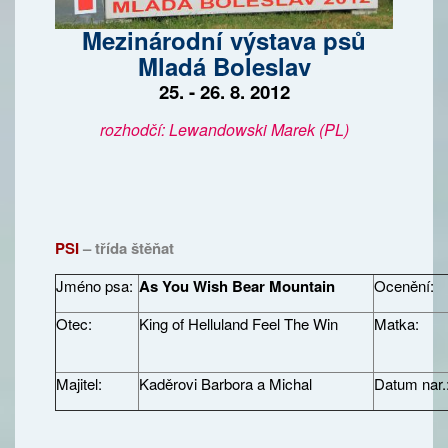
Mezinárodní
výstava psů
Mladá Boleslav
25. -
26. 8. 2012
rozhodčí: Lewandowski Marek (PL)
PSI
– třída štěňat
Jméno psa:
As You Wish Bear Mountain
Ocenění:
Otec:
King of Helluland Feel The Win
Matka:
Majitel:
Kaděrovi Barbora a Michal
Datum nar.