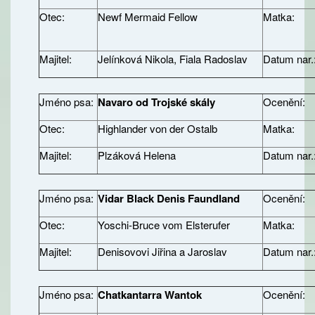
Otec:
Newf Mermaid Fellow
Matka:
Majitel:
Jelínková Nikola, Fiala Radoslav
Datum nar.
Jméno psa:
Navaro od Trojské skály
Ocenění:
Otec:
Highlander von der Ostalb
Matka:
Majitel:
Plzáková Helena
Datum nar.
Jméno psa:
Vidar Black Denis Faundland
Ocenění:
Otec:
Yoschi-Bruce vom Elsterufer
Matka:
Majitel:
Denisovovi Jiřina a Jaroslav
Datum nar.
Jméno psa:
Chatkantarra Wantok
Ocenění: