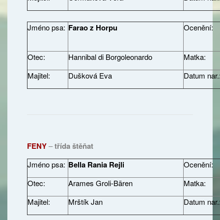
Jméno psa:
Farao z Horpu
Ocenění:
Otec:
Hannibal di Borgoleonardo
Matka:
Majitel:
Dušková Eva
Datum nar.
FENY
–
třída štěňat
Jméno psa:
Bella Rania Rejli
Ocenění:
Otec:
Arames Groli-Bären
Matka:
Majitel:
Mrštík Jan
Datum nar.