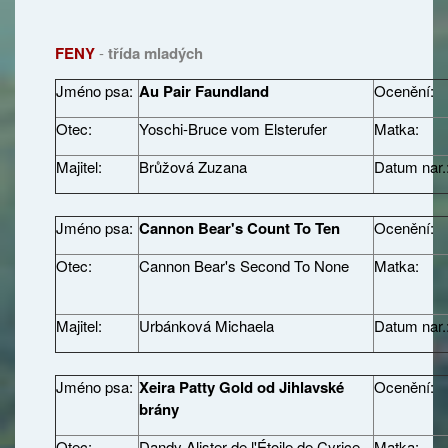
FENY
-
třída mladých
Jméno psa:
Au Pair Faundland
Ocenění:
Otec:
Yoschi-Bruce vom Elsterufer
Matka:
Majitel:
Brůžová Zuzana
Datum nar.
Jméno psa:
Cannon Bear's Count To Ten
Ocenění:
Otec:
Cannon Bear's Second To None
Matka:
Majitel:
Urbánková Michaela
Datum nar.
Jméno psa:
Xeira Patty Gold od Jihlavské
Ocenění:
brány
Otec:
Dandy Alister de l'Étoile de Cyrice
Matka: