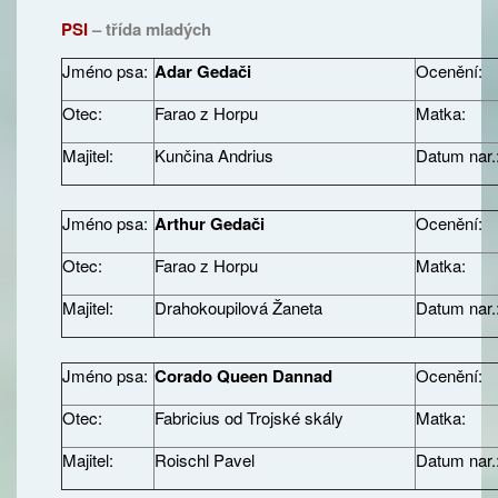
PSI
– třída mladých
Jméno psa:
Adar Gedači
Ocenění:
Otec:
Farao z Horpu
Matka:
Majitel:
Kunčina Andrius
Datum nar.
Jméno psa:
Arthur Gedači
Ocenění:
Otec:
Farao z Horpu
Matka:
Majitel:
Drahokoupilová Žaneta
Datum nar.
Jméno psa:
Corado Queen Dannad
Ocenění:
Otec:
Fabricius od Trojské skály
Matka:
Majitel:
Roischl Pavel
Datum nar.