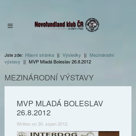
Jste zde:
Hlavní stránka
||
Výsledky
||
Mezinárodní
výstavy
||
MVP Mladá Boleslav 26.8.2012
MEZINÁRODNÍ VÝSTAVY
MVP MLADÁ BOLESLAV
26.8.2012
Written on
30. srpen 2012
.