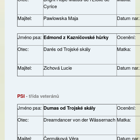
Cyrice
Majitel:
Pawlowska Maja
Datum nar.
Jméno psa:
Edmond z Kazničovské hůrky
Ocenění:
Otec:
Darés od Trojské skály
Matka:
Majitel:
Zichová Lucie
Datum nar.
PSI
- třída veteránů
Jméno psa:
Dumas od Trojské skály
Ocenění:
Otec:
Dreamdancer von der Wässernach
Matka:
Majitel:
Čermáková Věra
Datum nar.