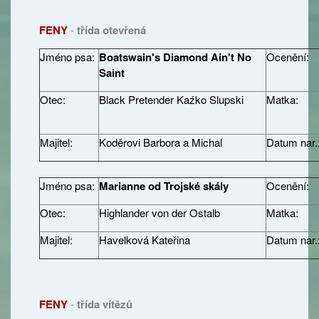
FENY
-
třída otevřená
Jméno psa:
Boatswain's Diamond Ain't No
Ocenění:
Saint
Otec:
Black Pretender Kaźko Slupski
Matka:
Majitel:
Koděrovi Barbora a Michal
Datum nar.
Jméno psa:
Marianne od Trojské skály
Ocenění:
Otec:
Highlander von der Ostalb
Matka:
Majitel:
Havelková Kateřina
Datum nar.
FENY
-
třída vítězů