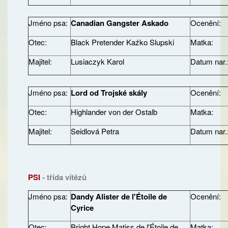
Jméno psa:
Canadian Gangster Askado
Ocenění:
Otec:
Black Pretender Kaźko Slupski
Matka:
Majitel:
Lusiaczyk Karol
Datum nar.
Jméno psa:
Lord od Trojské skály
Ocenění:
Otec:
Highlander von der Ostalb
Matka:
Majitel:
Seidlová Petra
Datum nar.
PSI
- třída vítězů
Jméno psa:
Dandy Alister de l'Étoile de
Ocenění:
Cyrice
Otec:
Bright Hope Matiss de l'Étoile de
Matka: