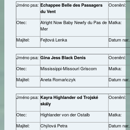
Jméno psa:
Echappee Belle des Passagers
Ocenění:
du Vent
Otec:
Alright Now Baby Newfy du Pas de
Matka:
Mer
Majitel:
Fejtová Lenka
Datum nar.
Jméno psa:
Gina Jess Black Denis
Ocenění:
Otec:
Mississippi-Missouri Griscom
Matka:
Majitel:
Aneta Romańczyk
Datum nar.
Jméno psa:
Kayra Highlander od Trojské
Ocenění:
skály
Otec:
Highlander von der Ostalb
Matka:
Majitel:
Chýlová Petra
Datum nar.