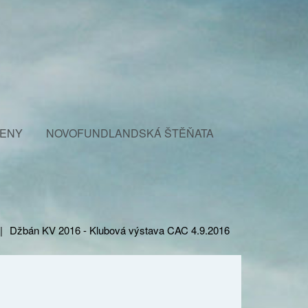
FENY
NOVOFUNDLANDSKÁ ŠTĚŇATA
|
Džbán KV 2016 - Klubová výstava CAC 4.9.2016