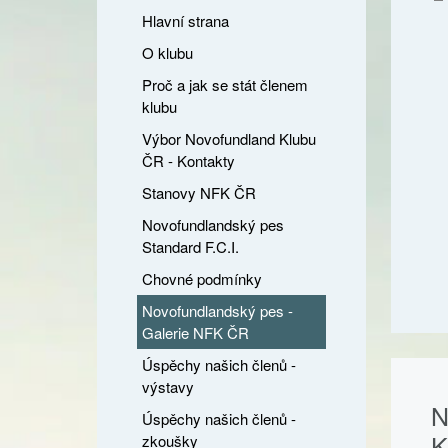
Hlavní strana
O klubu
Proč a jak se stát členem
klubu
Výbor Novofundland Klubu
ČR - Kontakty
Stanovy NFK ČR
Novofundlandský pes
Standard F.C.I.
Chovné podmínky
Novofundlandský pes -
Galerie NFK ČR
Úspěchy našich členů -
výstavy
N
Úspěchy našich členů -
K
zkoušky