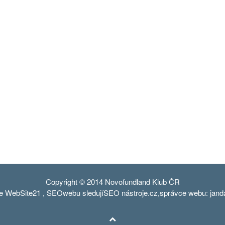
Copyright © 2014 Novofundland Klub ČR
ce
WebSite21
,
SEO
webu sledují
SEO nástroje
.cz,správce webu: jan