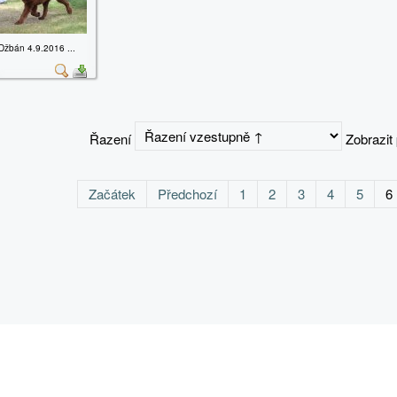
Džbán 4.9.2016 ...
Řazení
Zobrazit
Začátek
Předchozí
1
2
3
4
5
6