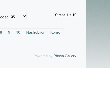
Strana 1 z 19
počet
8
9
10
Následující
Konec
Powered by
Phoca Gallery