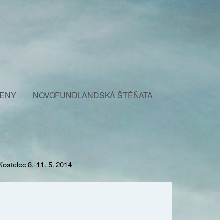
FENY
NOVOFUNDLANDSKÁ ŠTĚŇATA
ostelec 8.-11. 5. 2014