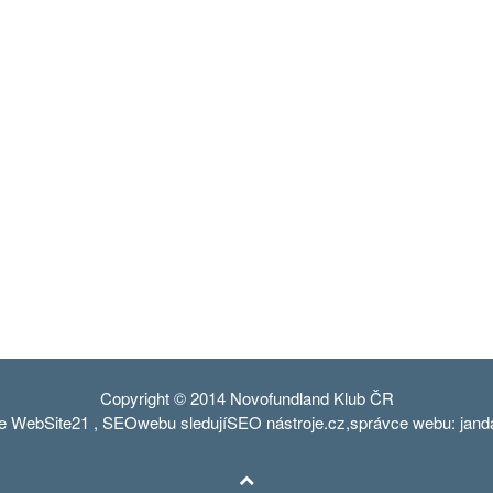
Copyright © 2014 Novofundland Klub ČR
ce
WebSite21
,
SEO
webu sledují
SEO nástroje
.cz,správce webu: jan