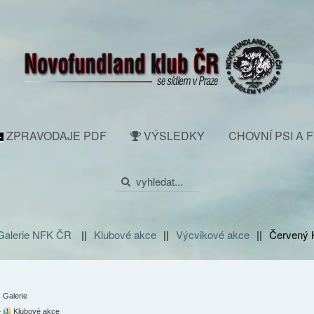
ZPRAVODAJE PDF
VÝSLEDKY
CHOVNÍ PSI A 
 Galerie NFK ČR
||
Klubové akce
||
Výcvikové akce
||
Červený K
Galerie
Klubové akce