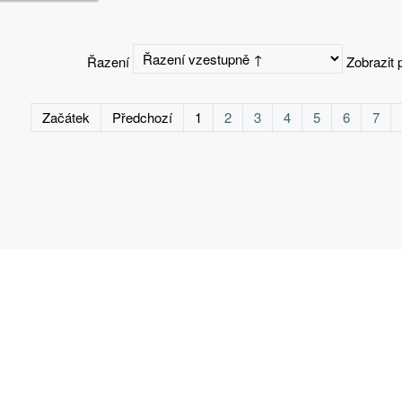
Řazení
Zobrazit 
Začátek
Předchozí
1
2
3
4
5
6
7