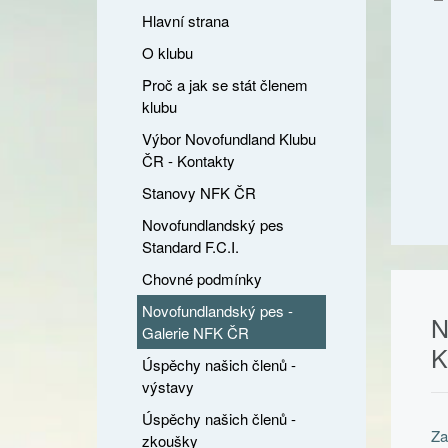
Hlavní strana
O klubu
Proč a jak se stát členem
klubu
Výbor Novofundland Klubu
ČR - Kontakty
Stanovy NFK ČR
Novofundlandský pes
Standard F.C.I.
Chovné podmínky
Novofundlandský pes -
N
Galerie NFK ČR
K
Úspěchy našich členů -
výstavy
Úspěchy našich členů -
Za
zkoušky