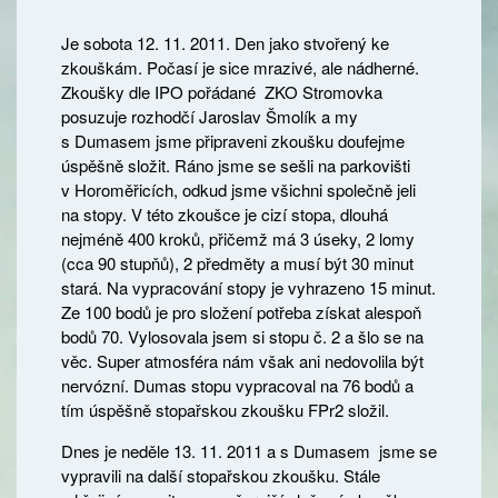
Je sobota 12. 11. 2011. Den jako stvořený ke
zkouškám. Počasí je sice mrazivé, ale nádherné.
Zkoušky dle IPO pořádané ZKO Stromovka
posuzuje rozhodčí Jaroslav Šmolík a my
s Dumasem jsme připraveni zkoušku doufejme
úspěšně složit. Ráno jsme se sešli na parkovišti
v Horoměřicích, odkud jsme všichni společně jeli
na stopy. V této zkoušce je cizí stopa, dlouhá
nejméně 400 kroků, přičemž má 3 úseky, 2 lomy
(cca 90 stupňů), 2 předměty a musí být 30 minut
stará. Na vypracování stopy je vyhrazeno 15 minut.
Ze 100 bodů je pro složení potřeba získat alespoň
bodů 70. Vylosovala jsem si stopu č. 2 a šlo se na
věc. Super atmosféra nám však ani nedovolila být
nervózní. Dumas stopu vypracoval na 76 bodů a
tím úspěšně stopařskou zkoušku FPr2 složil.
Dnes je neděle 13. 11. 2011 a s Dumasem jsme se
vypravili na další stopařskou zkoušku. Stále