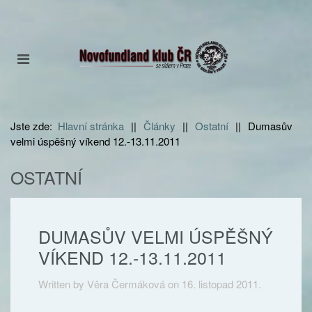
Jste zde:
Hlavní stránka
||
Články
||
Ostatní
||
Dumasův
velmi úspěšný víkend 12.-13.11.2011
OSTATNÍ
DUMASŮV VELMI ÚSPĚŠNÝ
VÍKEND 12.-13.11.2011
Written by Věra Čermáková on
16. listopad 2011
.