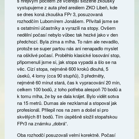
s hřejivým pocitem ze včerejší složené zkoušky
vystupujeme z auta před areálem ZKO Libeň, kde
se dnes koná zkouška FPr 3, posuzovaná
rozhodčím Lubomírem Jonášem. Přivítali jsme se
s ostatními účastníky a vyrazili na stopy. Ovšem
nedělní počasí nebylo vůbec tak hezké jako v den
předchozí. Byla zima a mlha. To nám ale nevadilo,
protože se super partou nás ani nenapadlo myslet
na ošklivé počasí. Proběhlo klasické losování stop,
připomenuli jsme si, jak stopa vypadá a šlo se na
věc. Cizí stopa, nejméně 600 kroků dlouhá, 5
úseků, 4 lomy (cca 90 stupňů), 3 předměty,
nejméně 60 minut stará, čas k vypracování 20 min,
celkem 100 bodů, z toho potřeba alespoň 70 bodů a
k tomu mlha, že by se dala krájet. Bylo vidět sotva
na 15 metrů. Dumas ale nezklamal a stopoval jak
profesionál. Přilepil nos na zem a došel si pro
skvělých 81 bodů. Tím úspěšně složil stopařskou
FPr3 na známku „dobrá“.
Oba rozhodčí posuzovali velmi korektně. Počasí